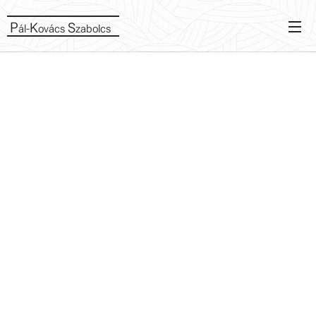
P
K
S
ál-
ovács
zabolcs