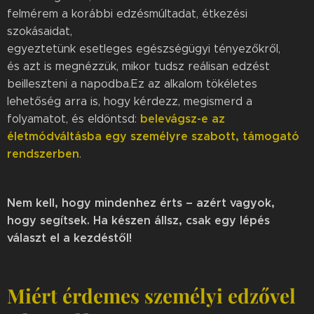
felmérem a korábbi edzésmúltadat, étkezési
szokásaidat,
egyeztetünk esetleges egészségügyi tényezőkről,
és azt is megnézzük, mikor tudsz reálisan edzést
beilleszteni a napodba.Ez az alkalom tökéletes
lehetőség arra is, hogy kérdezz, megismerd a
belevágsz-e az
folyamatot, és eldöntsd:
életmódváltásba egy személyre szabott, támogató
rendszerben
.
Nem kell, hogy mindenhez érts – azért vagyok,
hogy segítsek. Ha készen állsz, csak egy lépés
választ el a kezdéstől!
Miért érdemes személyi edzővel