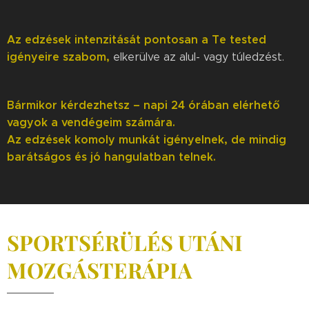
Az edzések intenzitását pontosan a Te tested
igényeire szabom,
elkerülve az alul- vagy túledzést.
Bármikor kérdezhetsz – napi 24 órában elérhető
vagyok a vendégeim számára.
Az edzések komoly munkát igényelnek, de mindig
barátságos és jó hangulatban telnek.
SPORTSÉRÜLÉS UTÁNI
MOZGÁSTERÁPIA