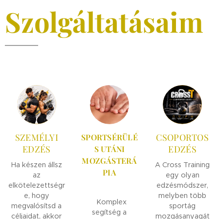
Szolgáltatásaim
SZEMÉLYI
CSOPORTOS
SPORTSÉRÜLÉ
EDZÉS
EDZÉS
S UTÁNI
MOZGÁSTERÁ
Ha készen állsz
A Cross Training
PIA
az
egy olyan
elkötelezettségr
edzésmódszer,
e, hogy
melyben több
Komplex
megvalósítsd a
sportág
segítség a
céljaidat, akkor
mozgásanyagát