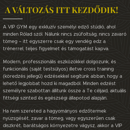
A VÁLTOZÁS ITT KEZDŐDIK!
A VIP GYM egy exkluzív személyi edző stúdió, ahol
minden Rólad szól. Nálunk nincs zsúfoltság, nincs zavaró
tömeg – itt egyszerre csak egy vendég edz a
trénerrel, teljes figyelmet és támogatást kapva.
Modern, professzionális eszközökkel dolgozunk, és
funkcionális (saját testsúlyos) illetve cross training
(köredzés jellegű) edzésekkel segítünk abban, hogy a
lehető legjobbat hozd ki magadból. Minden edzést
személyre szabottan állítunk össze a Te céljaid, aktuális
fittségi szinted és egészségi állapotod alapján.
Ha nem szereted a hagyományos edzőtermek
nyüzsgését, zavar a tömeg, vagy egyszerűen csak
diszkrét, barátságos környezetre vágysz, akkor a VIP