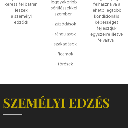
leggyakoribb
keress fel bátran,
felhasználva a
sérüléssekkel
leszek
lehető legtöbb
szemben.
a személyi
kondicionális
edződ!
képességet
- zúzódások
fejlesztjük
- rándulások
egyszerre illetve
felváltva.
- szakadások
- ficamok
- törések
SZEMÉLYI EDZÉS