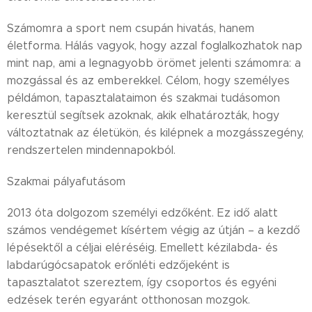
Számomra a sport nem csupán hivatás, hanem
életforma. Hálás vagyok, hogy azzal foglalkozhatok nap
mint nap, ami a legnagyobb örömet jelenti számomra: a
mozgással és az emberekkel. Célom, hogy személyes
példámon, tapasztalataimon és szakmai tudásomon
keresztül segítsek azoknak, akik elhatározták, hogy
változtatnak az életükön, és kilépnek a mozgásszegény,
rendszertelen mindennapokból.
Szakmai pályafutásom
2013 óta dolgozom személyi edzőként. Ez idő alatt
számos vendégemet kísértem végig az útján – a kezdő
lépésektől a céljai eléréséig. Emellett kézilabda- és
labdarúgócsapatok erőnléti edzőjeként is
tapasztalatot szereztem, így csoportos és egyéni
edzések terén egyaránt otthonosan mozgok.