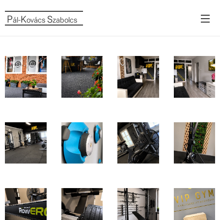
P
K
S
ál-
ovács
zabolcs